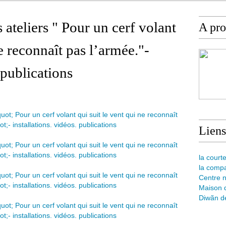
s ateliers " Pour un cerf volant
A pr
ne reconnaît pas l’armée."-
 publications
Liens
la courte
la comp
Centre n
Maison d
Diwãn de