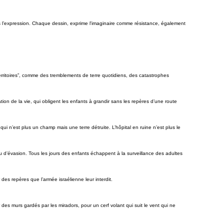
ns l’expression. Chaque dessin, exprime l'imaginaire comme résistance, également
erritoires”, comme des tremblements de terre quotidiens, des catastrophes
ation de la vie, qui obligent les enfants à grandir sans les repères d’une route
qui n’est plus un champ mais une terre détruite. L’hôpital en ruine n’est plus le
ieu d’évasion. Tous les jours des enfants échappent à la surveillance des adultes
enter des repères que l’armée israélienne leur interdit.
r des murs gardés par les miradors, pour un cerf volant qui suit le vent qui ne