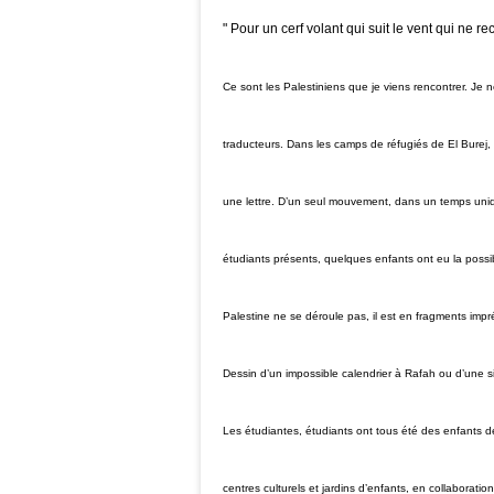
" Pour un cerf volant qui suit le vent qui ne r
Ce sont les Palestiniens que je viens rencontrer. Je
traducteurs. Dans les camps de réfugiés de El Burej,
une lettre. D’un seul mouvement, dans un temps unique
étudiants présents, quelques enfants ont eu la possib
Palestine ne se déroule pas, il est en fragments impré
Dessin d’un impossible calendrier à Rafah ou d’une 
Les étudiantes, étudiants ont tous été des enfants d
centres culturels et jardins d’enfants, en collaborat