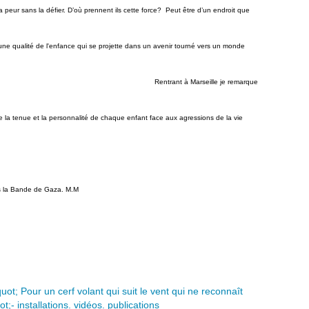
 peur sans la défier. D’où prennent ils cette force?
Peut être d’un endroit que
une qualité de l'enfance qui se projette dans un avenir tourné vers un monde
t à Marseille je remarque
 la tenue et la personnalité de chaque enfant face aux agressions de la vie
ns la Bande de Gaza. M.M