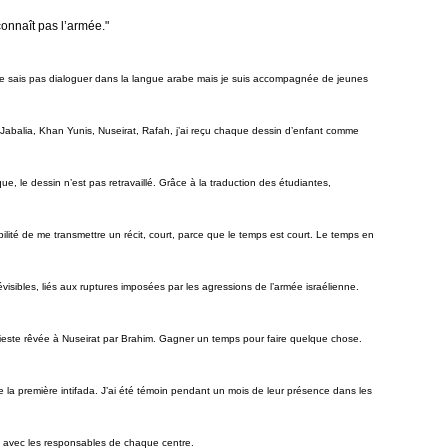
econnaît pas l’armée."
 ne sais pas dialoguer dans la langue arabe mais je suis accompagnée de jeunes
 Jabalia, Khan Yunis, Nuseirat, Rafah, j’ai reçu chaque dessin d’enfant comme
, le dessin n’est pas retravaillé. Grâce à la traduction des étudiantes,
ilité de me transmettre un récit, court, parce que le temps est court. Le temps en
visibles, liés aux ruptures imposées par les agressions de l’armée israélienne.
sieste rêvée à Nuseirat par Brahim. Gagner un temps pour faire quelque chose.
e la première intifada. J’ai été témoin pendant un mois de leur présence dans les
ion avec les responsables de chaque centre.