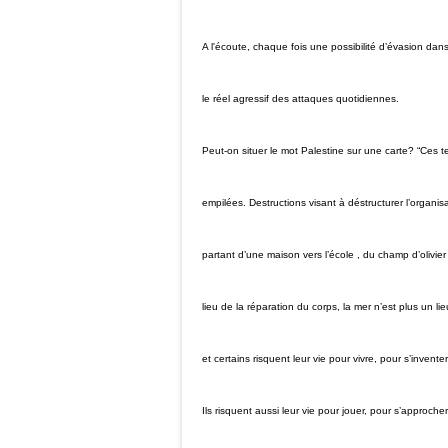
A l'écoute, chaque fois une possibilité d’évasion da
le réel agressif des attaques quotidiennes.
Peut-on situer le mot Palestine sur une carte? “Ces t
empilées. Destructions visant à déstructurer l’organis
partant d’une maison vers l’école , du champ d’olivier 
lieu de la réparation du corps, la mer n’est plus un l
et certains risquent leur vie pour vivre, pour s’inv
Ils risquent aussi leur vie pour jouer, pour s’approche